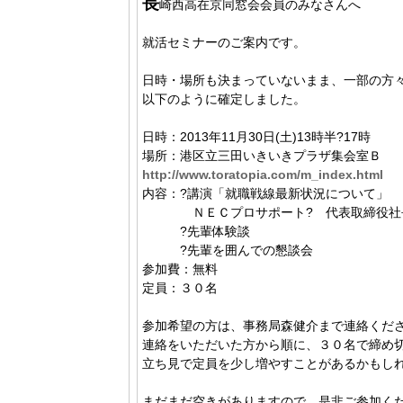
長
崎西高在京同窓会会員のみなさんへ
就活セミナーのご案内です。
日時・場所も決まっていないまま、一部の方
以下のように確定しました。
日時：2013年11月30日(土)13時半?17時
場所：港区立三田いきいきプラザ集会室Ｂ
http://www.toratopia.com/m_index.html
内容：?講演「就職戦線最新状況について」
ＮＥＣプロサポート? 代表取締役社長 川田
?先輩体験談
?先輩を囲んでの懇談会
参加費：無料
定員：３０名
参加希望の方は、事務局森健介まで連絡くだ
連絡をいただいた方から順に、３０名で締め
立ち見で定員を少し増やすことがあるかもし
まだまだ空きがありますので、是非ご参加く