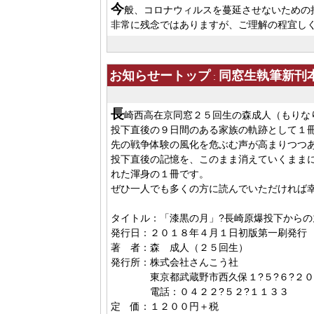
今
般、コロナウィルスを蔓延させないための
非常に残念ではありますが、ご理解の程宜し
お知らせートップ
同窓生執筆新刊本
:
長
崎西高在京同窓２５回生の森成人（もりな
投下直後の９日間のある家族の軌跡として１
先の戦争体験の風化を危ぶむ声が高まりつつ
投下直後の記憶を、このまま消えていくまま
れた渾身の１冊です。
ぜひ一人でも多くの方に読んでいただければ
タイトル：「漆黒の月」?長崎原爆投下からの
発行日：２０１８年４月１日初版第一刷発行
著 者：森 成人（２５回生）
発行所：株式会社さんこう社
東京都武蔵野市西久保１?５?６?２０
電話：０４２２?５２?１１３３
定 価：１２００円＋税