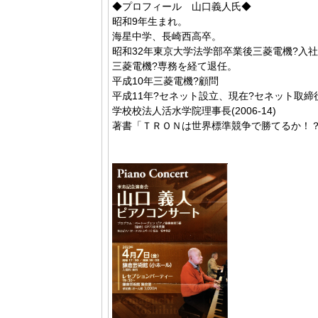
◆プロフィール 山口義人氏◆
昭和9年生まれ。
海星中学、長崎西高卒。
昭和32年東京大学法学部卒業後三菱電機?入
三菱電機?専務を経て退任。
平成10年三菱電機?顧問
平成11年?セネット設立、現在?セネット取締
学校校法人活水学院理事長(2006-14)
著書「ＴＲＯＮは世界標準競争で勝てるか！