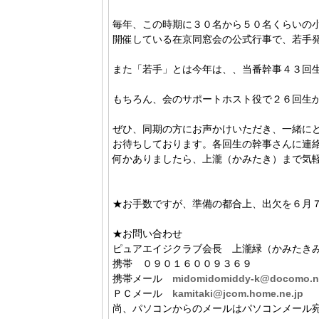
毎年、この時期に３０名から５０名くらいの
開催している在京同窓会の公式行事で、若手
また「若手」とは今年は、、当番幹事４３回
もちろん、会のサポートホスト役で２６回生
ぜひ、同期の方にお声かけいただき、一緒に
お待ちしております。各回生の幹事さんに連
何かありましたら、上瀧（かみたき）まで気
★お手数ですが、準備の都合上、出欠を６月
★お問い合わせ
ピュアエイジクラブ会長 上瀧緑（かみたき
携帯 ０９０１６００９３６９
携帯メール
midomidomiddy-k@docomo.n
ＰＣメール
kamitaki@jcom.home.ne.jp
尚、パソコンからのメールはパソコンメール