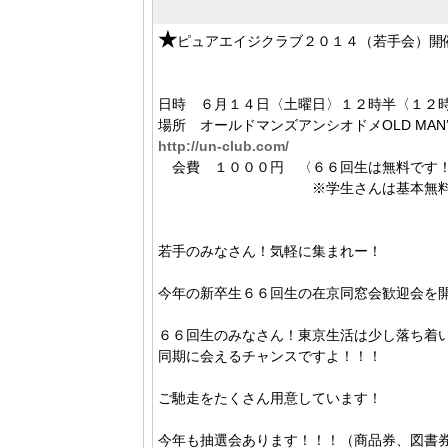
★
ピュアエイジクラブ２０１４（若手会）開
日時 ６月１４日〈土曜日〉１２時半〈１２時
場所 オールドマンズアンシオドメOLD MAN’S
http://un-club.com/
会費 １０００円 〈６６回生は無料です
※学生さんは基本無料です
若手のみなさん！気軽に集まれー！
今年の新卒生６６回生の在京同窓会歓迎会を
６６回生のみなさん！東京生活は少し落ち着
同期に会えるチャンスですよ！！！
ご馳走をたくさん用意しています！
今年も抽選会あります！！！（商品券、図書