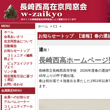
MENU
ホーム
>
C1
>
ホーム
お知らせートップ
【速報】春の選抜
:
会長あいさつ
在京同窓会について
活動報告
速
報！
お知らせートップ
コミュニティ編集
長崎西高ホームページ
部より
ピュアエイジクラ
ブより
長崎県立長崎西高等学校 2026年度春の選抜
リンク集
45年ぶりの甲子園出場。
特定商取引法に基づ
く表記
春は初出場で４強進出を果たした1951年以来
お問い合わせ
ます。
会員限定MENU
会員へのお知らせ
アルバムコーナー
コミュニティアーカ
イブ