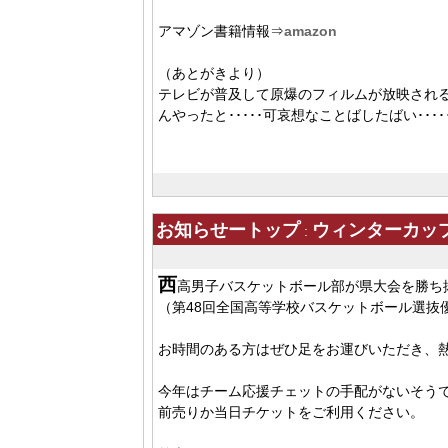
アマゾン書籍情報⇒
amazon
（あとがきより）
テレビが普及して原爆のフィルムが放映され
んやったと･････可哀想なことばしたばい･･
お知らせートップ
ウィンターカップ2
:
西
高男子バスケットボール部が県大会を勝ち抜
（第48回全国高等学校バスケットボール選抜
お時間のある方はぜひ足をお運びいただき、
今年はチーム応援チェットの手配がないそう
前売りか当日チケットをご利用ください。