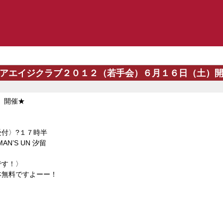
アエイジクラブ２０１２（若手会）６月１６日（土）
）開催★
付〉?１７時半
N’S UN 汐留
です！〉
すよーー！