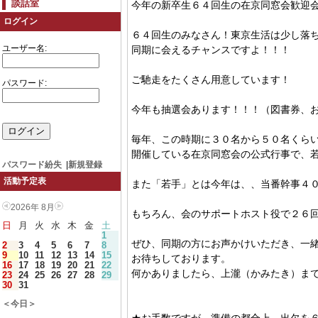
談話室
今年の新卒生６４回生の在京同窓会歓迎
ログイン
６４回生のみなさん！東京生活は少し落
ユーザー名:
同期に会えるチャンスですよ！！！
ご馳走をたくさん用意しています！
パスワード:
今年も抽選会あります！！！（図書券、
毎年、この時期に３０名から５０名くら
開催している在京同窓会の公式行事で、
パスワード紛失
|
新規登録
活動予定表
また「若手」とは今年は、、当番幹事４
2026年 8月
もちろん、会のサポートホスト役で２６
日
月
火
水
木
金
土
1
ぜひ、同期の方にお声かけいただき、一
2
3
4
5
6
7
8
9
10
11
12
13
14
15
お待ちしております。
16
17
18
19
20
21
22
何かありましたら、上瀧（かみたき）ま
23
24
25
26
27
28
29
30
31
＜今日＞