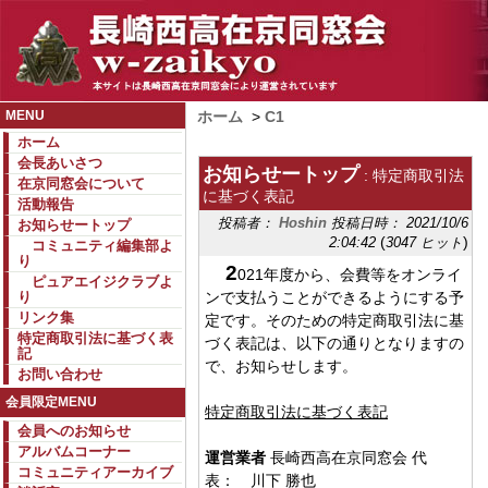
MENU
ホーム
>
C1
ホーム
会長あいさつ
お知らせートップ
: 特定商取引法
在京同窓会について
に基づく表記
活動報告
投稿者：
Hoshin
投稿日時： 2021/10/6
お知らせートップ
(
)
2:04:42
3047 ヒット
コミュニティ編集部よ
り
2
021年度から、会費等をオンライ
ピュアエイジクラブよ
り
ンで支払うことができるようにする予
リンク集
定です。そのための特定商取引法に基
特定商取引法に基づく表
づく表記は、以下の通りとなりますの
記
で、お知らせします。
お問い合わせ
会員限定MENU
特定商取引法に基づく表記
会員へのお知らせ
アルバムコーナー
運営業者
長崎西高在京同窓会 代
コミュニティアーカイブ
表： 川下 勝也