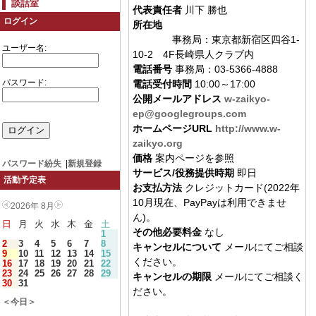
談話室
代表責任者
川下 勝也
ログイン
所在地
事務局：東京都新宿区四谷1-
ユーザー名:
10-2 4F長崎県人クラブ内
電話番号
事務局：03-5366-4888
パスワード:
電話受付時間
10:00～17:00
公開メールアドレス
w-zaikyo-
ep@googlegroups.com
ホームページURL
http://www.w-
zaikyo.org
価格
案内ページを参照
パスワード紛失
|
新規登録
サービス/役務提供時期
即日
活動予定表
お支払方法
クレジットカード(2022年
10月現在、PayPayは利用できませ
2026年 8月
ん)。
日
月
火
水
木
金
土
その他必要料金
なし
1
2
3
4
5
6
7
8
キャンセルについて
メールにてご相談
9
10
11
12
13
14
15
ください。
16
17
18
19
20
21
22
23
24
25
26
27
28
29
キャンセルの期限
メールにてご相談く
30
31
ださい。
＜今日＞