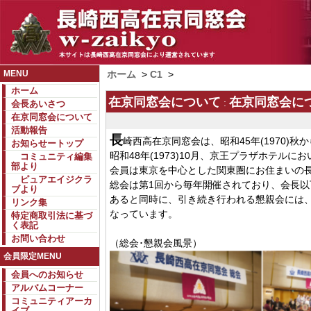
MENU
ホーム
>
C1
>
ホーム
在京同窓会について
在京同窓会に
:
会長あいさつ
在京同窓会について
活動報告
長
崎西高在京同窓会は、昭和45年(1970
お知らせートップ
昭和48年(1973)10月、京王プラザホテル
コミュニティ編集
部より
会員は東京を中心とした関東圏にお住まいの長
ピュアエイジクラ
総会は第1回から毎年開催されており、会長以
ブより
あると同時に、引き続き行われる懇親会には、
リンク集
なっています。
特定商取引法に基づ
く表記
お問い合わせ
（総会･懇親会風景）
会員限定MENU
会員へのお知らせ
アルバムコーナー
コミュニティアーカ
イブ