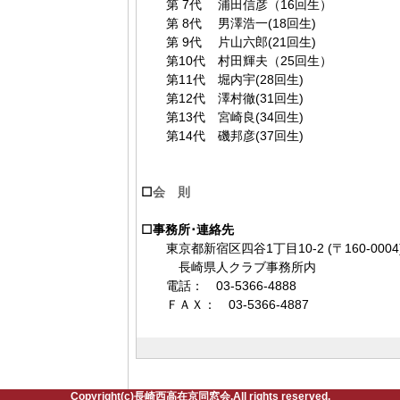
第 7代 浦田信彦（16回生）
第 8代 男澤浩一(18回生)
第 9代 片山六郎(21回生)
第10代 村田輝夫（25回生）
第11代 堀内宇(28回生)
第12代 澤村徹(31回生)
第13代 宮崎良(34回生)
第14代 磯邦彦(37回生)
☐
会 則
☐事務所･連絡先
東京都新宿区四谷1丁目10-2 (〒160-0004
長崎県人クラブ事務所内
電話： 03-5366-4888
ＦＡＸ： 03-5366-4887
Copyright(c)長崎西高在京同窓会.All rights reserved.