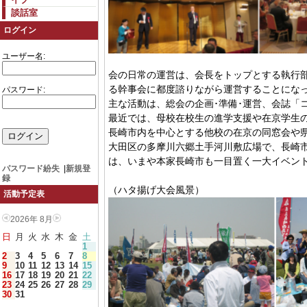
談話室
ログイン
ユーザー名:
会の日常の運営は、会長をトップとする執行
る幹事会に都度諮りながら運営することにな
パスワード:
主な活動は、総会の企画･準備･運営、会誌「
最近では、母校在校生の進学支援や在京学生
長崎市内を中心とする他校の在京の同窓会や
大田区の多摩川六郷土手河川敷広場で、長崎市
は、いまや本家長崎市も一目置く一大イベン
パスワード紛失
|
新規登
録
（ハタ揚げ大会風景）
活動予定表
2026年 8月
日
月
火
水
木
金
土
1
2
3
4
5
6
7
8
9
10
11
12
13
14
15
16
17
18
19
20
21
22
23
24
25
26
27
28
29
30
31