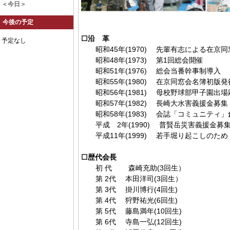
＜今日＞
今後の予定
☐沿 革
予定なし
昭和45年(1970) 先輩有志による在京
昭和48年(1973) 第1回総会開催
昭和51年(1976) 総会当番幹事制導入
昭和55年(1980) 在京同窓会名簿初版発
昭和56年(1981) 母校野球部甲子園出
昭和57年(1982) 長崎大水害義援金募集
昭和58年(1983) 会誌「コミュニティ
平成 2年(1990) 普賢岳災害義援金募
平成11年(1999) 若手堀り起こしのた
☐歴代会長
初 代 森崎充助(3回生）
第 2代 本田洋司(3回生）
第 3代 掛川博行(4回生)
第 4代 狩野祐光(6回生)
第 5代 藤島満年(10回生)
第 6代 寺島一弘(12回生)