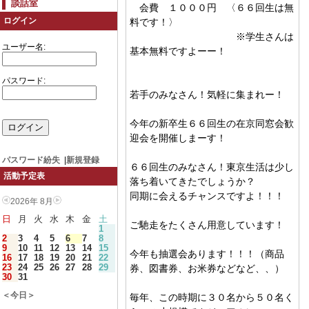
談話室
会費 １０００円 〈６６回生は無
ログイン
料です！〉
※学生さんは
ユーザー名:
基本無料ですよーー！
パスワード:
若手のみなさん！気軽に集まれー！
今年の新卒生６６回生の在京同窓会歓
迎会を開催しまーす！
パスワード紛失
|
新規登録
６６回生のみなさん！東京生活は少し
活動予定表
落ち着いてきたでしょうか？
同期に会えるチャンスですよ！！！
2026年 8月
日
月
火
水
木
金
土
ご馳走をたくさん用意しています！
1
2
3
4
5
6
7
8
9
10
11
12
13
14
15
今年も抽選会あります！！！（商品
16
17
18
19
20
21
22
23
24
25
26
27
28
29
券、図書券、お米券などなど、、）
30
31
＜今日＞
毎年、この時期に３０名から５０名く