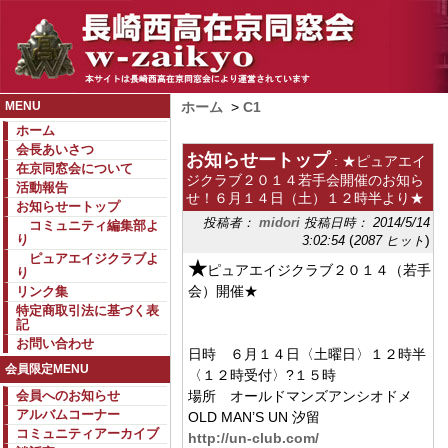
MENU
ホーム
>
C1
ホーム
会長あいさつ
お知らせートップ
: ★ピュアエイ
在京同窓会について
ジクラブ２０１４若手会開催のお知ら
活動報告
せ！６月１４日（土）１２時半より★
お知らせートップ
投稿者：
midori
投稿日時： 2014/5/14
コミュニティ編集部よ
り
(
)
3:02:54
2087 ヒット
ピュアエイジクラブよ
★
ピュアエイジクラブ２０１４（若手
り
会）開催★
リンク集
特定商取引法に基づく表
記
お問い合わせ
日時 ６月１４日〈土曜日〉１２時半
会員限定MENU
〈１２時受付〉?１５時
会員へのお知らせ
場所 オールドマンズアンシオドメ
アルバムコーナー
OLD MAN’S UN 汐留
コミュニティアーカイブ
http://un-club.com/