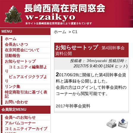
MENU
ホーム
>
C1
ホーム
会長あいさつ
お知らせートップ
: 第4回幹事会
在京同窓会について
資料公開
活動報告
投稿者：
34miyazaki
投稿日時：
お知らせートップ
(
)
2017/7/5 9:40:00
1924 ヒット
コミュニティ編集部よ
り
2
017/06/28に開催した第4回幹事会資
ピュアエイジクラブよ
り
料と議事録を公開しました。
リンク集
会員の方はログインして幹事会資料の
特定商取引法に基づく表
コーナーから閲覧可能です。
記
お問い合わせ
2017年幹事会資料
会員限定MENU
会員へのお知らせ
アルバムコーナー
コミュニティアーカイブ