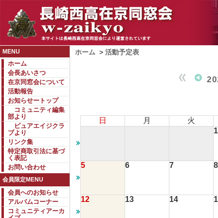
MENU
ホーム
>
活動予定表
ホーム
会長あいさつ
2
在京同窓会について
活動報告
お知らせートップ
コミュニティ編集
部より
日
月
火
ピュアエイジクラ
1
ブより
リンク集
特定商取引法に基づ
く表記
5
6
7
8
お問い合わせ
会員限定MENU
会員へのお知らせ
12
13
14
1
アルバムコーナー
コミュニティアーカ
イブ