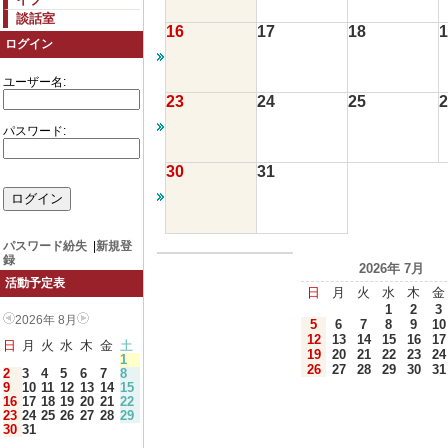
談話室
16
17
18
1
ログイン
ユーザー名:
23
24
25
2
パスワード:
30
31
パスワード紛失
|
新規登
録
2026年 7月
活動予定表
日
月
火
水
木
金
1
2
3
2026年 8月
5
6
7
8
9
10
12
13
14
15
16
17
日
月
火
水
木
金
土
19
20
21
22
23
24
1
26
27
28
29
30
31
2
3
4
5
6
7
8
9
10
11
12
13
14
15
16
17
18
19
20
21
22
23
24
25
26
27
28
29
30
31