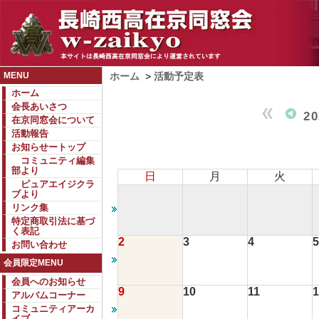
MENU
ホーム
>
活動予定表
ホーム
会長あいさつ
2
在京同窓会について
活動報告
お知らせートップ
コミュニティ編集
部より
日
月
火
ピュアエイジクラ
ブより
リンク集
特定商取引法に基づ
く表記
2
3
4
5
お問い合わせ
会員限定MENU
会員へのお知らせ
9
10
11
1
アルバムコーナー
コミュニティアーカ
イブ