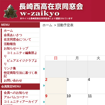
MENU
ホーム
>
活動予定表
ホーム
会長あいさつ
在京同窓会について
活動報告
お知らせートップ
コミュニティ編集部よ
り
日
月
火
ピュアエイジクラブよ
り
リンク集
特定商取引法に基づく表
記
2
3
4
お問い合わせ
会員限定MENU
会員へのお知らせ
9
10
11
アルバムコーナー
コミュニティアーカイブ