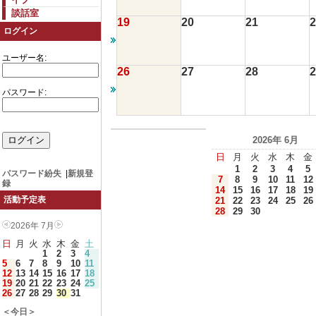
談話室
19
20
21
2
ログイン
ユーザー名:
26
27
28
2
パスワード:
2026年 6月
日
月
火
水
木
金
1
2
3
4
5
パスワード紛失
|
新規登
7
8
9
10
11
12
録
14
15
16
17
18
19
活動予定表
21
22
23
24
25
26
28
29
30
2026年 7月
日
月
火
水
木
金
土
1
2
3
4
5
6
7
8
9
10
11
12
13
14
15
16
17
18
19
20
21
22
23
24
25
26
27
28
29
30
31
＜今日＞