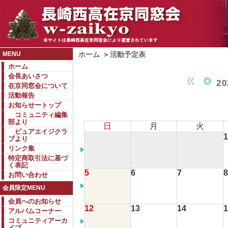
MENU
ホーム
>
活動予定表
ホーム
会長あいさつ
2
在京同窓会について
活動報告
お知らせートップ
コミュニティ編集
部より
日
月
火
ピュアエイジクラ
1
ブより
リンク集
特定商取引法に基づ
く表記
5
6
7
8
お問い合わせ
会員限定MENU
会員へのお知らせ
12
13
14
1
アルバムコーナー
コミュニティアーカ
イブ