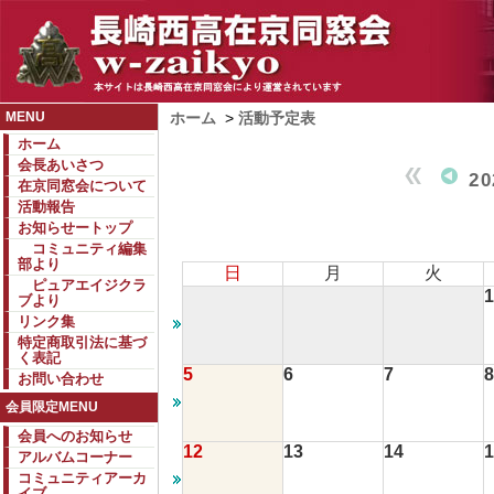
MENU
ホーム
>
活動予定表
ホーム
会長あいさつ
2
在京同窓会について
活動報告
お知らせートップ
コミュニティ編集
部より
日
月
火
ピュアエイジクラ
1
ブより
リンク集
特定商取引法に基づ
く表記
5
6
7
8
お問い合わせ
会員限定MENU
会員へのお知らせ
12
13
14
1
アルバムコーナー
コミュニティアーカ
イブ