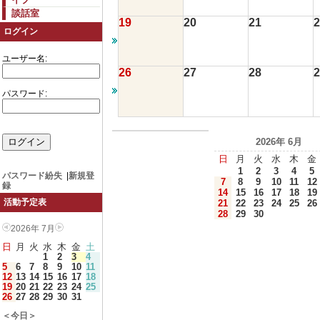
談話室
19
20
21
2
ログイン
ユーザー名:
26
27
28
2
パスワード:
2026年 6月
日
月
火
水
木
金
1
2
3
4
5
パスワード紛失
|
新規登
7
8
9
10
11
12
録
14
15
16
17
18
19
活動予定表
21
22
23
24
25
26
28
29
30
2026年 7月
日
月
火
水
木
金
土
1
2
3
4
5
6
7
8
9
10
11
12
13
14
15
16
17
18
19
20
21
22
23
24
25
26
27
28
29
30
31
＜今日＞