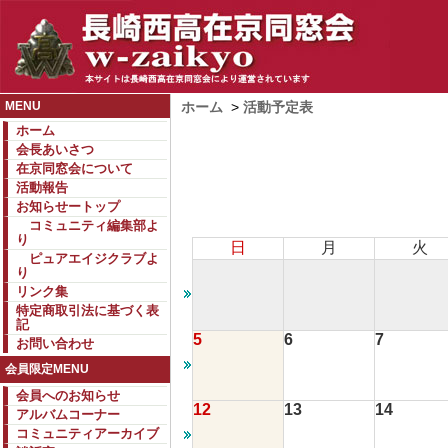
MENU
ホーム
>
活動予定表
ホーム
会長あいさつ
在京同窓会について
活動報告
お知らせートップ
コミュニティ編集部よ
り
日
月
火
ピュアエイジクラブよ
り
リンク集
特定商取引法に基づく表
記
5
6
7
お問い合わせ
会員限定MENU
会員へのお知らせ
12
13
14
アルバムコーナー
コミュニティアーカイブ