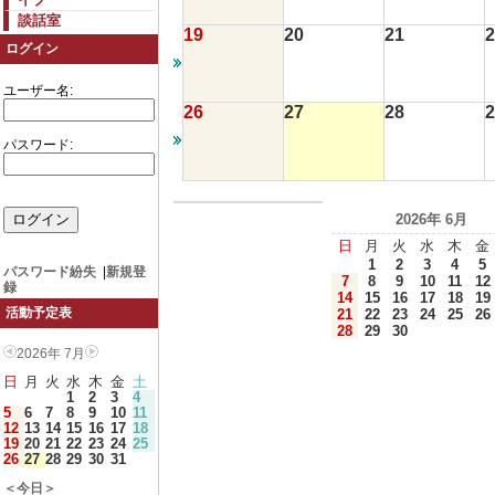
談話室
19
20
21
2
ログイン
ユーザー名:
26
27
28
2
パスワード:
2026年 6月
日
月
火
水
木
金
1
2
3
4
5
パスワード紛失
|
新規登
7
8
9
10
11
12
録
14
15
16
17
18
19
活動予定表
21
22
23
24
25
26
28
29
30
2026年 7月
日
月
火
水
木
金
土
1
2
3
4
5
6
7
8
9
10
11
12
13
14
15
16
17
18
19
20
21
22
23
24
25
26
27
28
29
30
31
＜今日＞