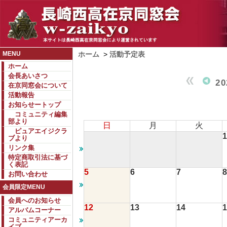
MENU
ホーム
>
活動予定表
ホーム
会長あいさつ
2
在京同窓会について
活動報告
お知らせートップ
コミュニティ編集
部より
日
月
火
ピュアエイジクラ
1
ブより
リンク集
特定商取引法に基づ
く表記
5
6
7
8
お問い合わせ
会員限定MENU
会員へのお知らせ
12
13
14
1
アルバムコーナー
コミュニティアーカ
イブ