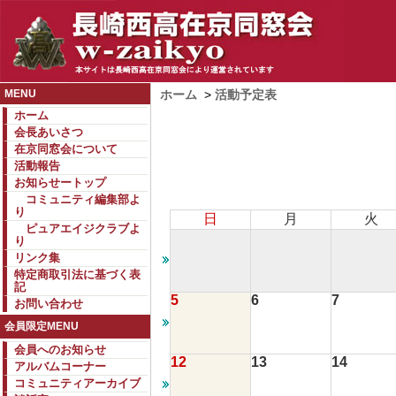
MENU
ホーム
>
活動予定表
ホーム
会長あいさつ
在京同窓会について
活動報告
お知らせートップ
コミュニティ編集部よ
り
日
月
火
ピュアエイジクラブよ
り
リンク集
特定商取引法に基づく表
記
5
6
7
お問い合わせ
会員限定MENU
会員へのお知らせ
12
13
14
アルバムコーナー
コミュニティアーカイブ