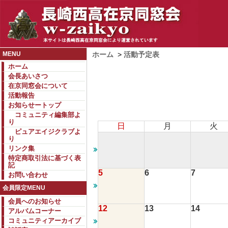
MENU
ホーム
>
活動予定表
ホーム
会長あいさつ
在京同窓会について
活動報告
お知らせートップ
コミュニティ編集部よ
り
日
月
火
ピュアエイジクラブよ
り
リンク集
特定商取引法に基づく表
記
5
6
7
お問い合わせ
会員限定MENU
会員へのお知らせ
12
13
14
アルバムコーナー
コミュニティアーカイブ