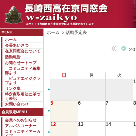
MENU
ホーム
>
活動予定表
ホーム
会長あいさつ
2
在京同窓会について
活動報告
お知らせートップ
コミュニティ編集
部より
日
月
火
ピュアエイジクラ
1
ブより
リンク集
特定商取引法に基づ
く表記
5
6
7
8
お問い合わせ
会員限定MENU
会員へのお知らせ
12
13
14
1
アルバムコーナー
コミュニティアーカ
イブ