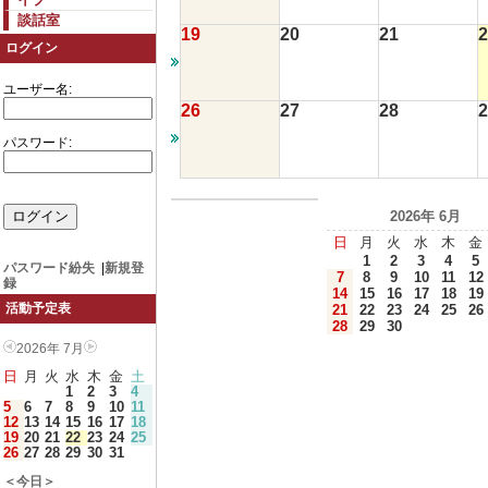
談話室
19
20
21
2
ログイン
ユーザー名:
26
27
28
2
パスワード:
2026年 6月
日
月
火
水
木
金
1
2
3
4
5
パスワード紛失
|
新規登
7
8
9
10
11
12
録
14
15
16
17
18
19
活動予定表
21
22
23
24
25
26
28
29
30
2026年 7月
日
月
火
水
木
金
土
1
2
3
4
5
6
7
8
9
10
11
12
13
14
15
16
17
18
19
20
21
22
23
24
25
26
27
28
29
30
31
＜今日＞