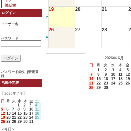
談話室
19
20
21
2
ログイン
ユーザー名:
26
27
28
2
パスワード:
2026年 6月
日
月
火
水
木
金
1
2
3
4
5
パスワード紛失
|
新規登
7
8
9
10
11
12
録
14
15
16
17
18
19
活動予定表
21
22
23
24
25
26
28
29
30
2026年 7月
日
月
火
水
木
金
土
1
2
3
4
5
6
7
8
9
10
11
12
13
14
15
16
17
18
19
20
21
22
23
24
25
26
27
28
29
30
31
＜今日＞