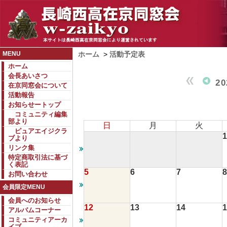
MENU
ホーム
>
活動予定表
ホーム
会長あいさつ
2
在京同窓会について
活動報告
お知らせートップ
コミュニティ編集
部より
日
月
火
ピュアエイジクラ
1
ブより
リンク集
特定商取引法に基づ
く表記
5
6
7
8
お問い合わせ
会員限定MENU
会員へのお知らせ
12
13
14
1
アルバムコーナー
コミュニティアーカ
イブ