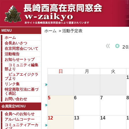
MENU
ホーム
>
活動予定表
ホーム
会長あいさつ
2
在京同窓会について
活動報告
お知らせートップ
コミュニティ編集
部より
日
月
火
ピュアエイジクラ
1
ブより
リンク集
特定商取引法に基づ
く表記
5
6
7
8
お問い合わせ
会員限定MENU
会員へのお知らせ
12
13
14
1
アルバムコーナー
コミュニティアーカ
イブ