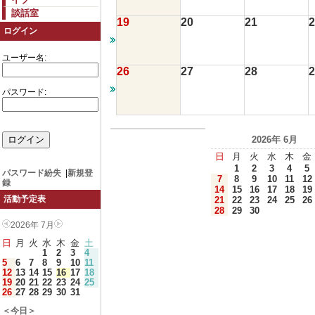
談話室
19
20
21
2
ログイン
ユーザー名:
26
27
28
2
パスワード:
2026年 6月
日
月
火
水
木
金
1
2
3
4
5
パスワード紛失
|
新規登
7
8
9
10
11
12
録
14
15
16
17
18
19
活動予定表
21
22
23
24
25
26
28
29
30
2026年 7月
日
月
火
水
木
金
土
1
2
3
4
5
6
7
8
9
10
11
12
13
14
15
16
17
18
19
20
21
22
23
24
25
26
27
28
29
30
31
＜今日＞