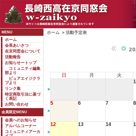
MENU
ホーム
>
活動予定表
ホーム
会長あいさつ
2
在京同窓会について
活動報告
お知らせートップ
コミュニティ編集
部より
日
月
火
ピュアエイジクラ
1
ブより
リンク集
特定商取引法に基づ
く表記
5
6
7
8
お問い合わせ
会員限定MENU
会員へのお知らせ
12
13
14
1
アルバムコーナー
コミュニティアーカ
イブ