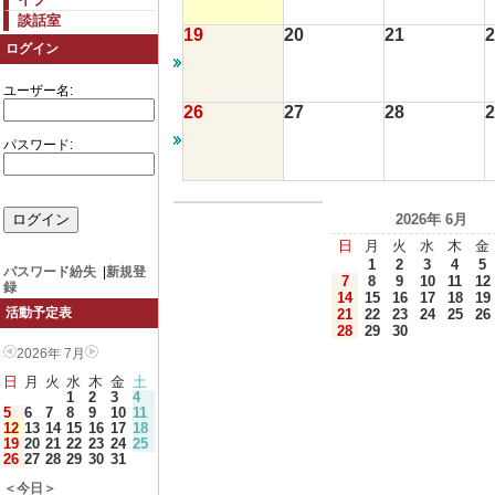
談話室
19
20
21
2
ログイン
ユーザー名:
26
27
28
2
パスワード:
2026年 6月
日
月
火
水
木
金
1
2
3
4
5
パスワード紛失
|
新規登
7
8
9
10
11
12
録
14
15
16
17
18
19
活動予定表
21
22
23
24
25
26
28
29
30
2026年 7月
日
月
火
水
木
金
土
1
2
3
4
5
6
7
8
9
10
11
12
13
14
15
16
17
18
19
20
21
22
23
24
25
26
27
28
29
30
31
＜今日＞