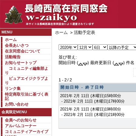
MENU
ホーム
>
活動予定表
ホーム
会長あいさつ
在京同窓会について
活動報告
並び替え:
開始日時 (
) 最終更新日 (
) 件名 
お知らせートップ
コミュニティ編集部よ
り
ピュアエイジクラブよ
1-2/2
り
開始日時 - 終了日時
リンク集
特定商取引法に基づく表
2021年 2月 11日 (木曜日)15時00分
記
- 2021年 2月 11日 (木曜日)17時00分
お問い合わせ
2021年 2月 11日 (木曜日)19時00分
会員限定MENU
- 2021年 2月 11日 (木曜日)21時00分
会員へのお知らせ
アルバムコーナー
コミュニティアーカイブ