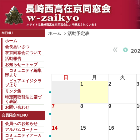
MENU
ホーム
>
活動予定表
ホーム
会長あいさつ
20
在京同窓会について
活動報告
お知らせートップ
コミュニティ編集
部より
日
月
火
ピュアエイジクラ
1
2
3
ブより
リンク集
特定商取引法に基づ
く表記
7
8
9
1
お問い合わせ
会員限定MENU
会員へのお知らせ
14
15
16
1
アルバムコーナー
コミュニティアーカ
イブ