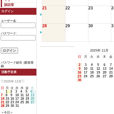
談話室
21
22
23
2
ログイン
ユーザー名:
28
29
30
3
パスワード:
2025年 11月
日
月
火
水
木
金
パスワード紛失
|
新規登
2
3
4
5
6
7
録
9
10
11
12
13
14
活動予定表
16
17
18
19
20
21
23
24
25
26
27
28
30
2025年 12月
日
月
火
水
木
金
土
1
2
3
4
5
6
7
8
9
10
11
12
13
14
15
16
17
18
19
20
21
22
23
24
25
26
27
28
29
30
31
＜今日＞