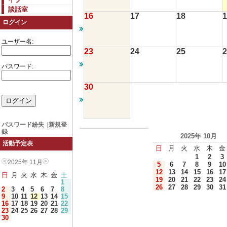
談話室
16
17
18
1
ログイン
ユーザー名:
23
24
25
2
パスワード:
30
パスワード紛失
|
新規登
録
2025年 10月
活動予定表
日
月
火
水
木
金
1
2
3
2025年 11月
5
6
7
8
9
10
12
13
14
15
16
17
日
月
火
水
木
金
土
19
20
21
22
23
24
1
26
27
28
29
30
31
2
3
4
5
6
7
8
9
10
11
12
13
14
15
16
17
18
19
20
21
22
23
24
25
26
27
28
29
30