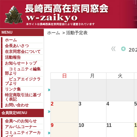
MENU
ホーム
>
活動予定表
ホーム
会長あいさつ
20
在京同窓会について
活動報告
お知らせートップ
コミュニティ編集
部より
日
月
火
ピュアエイジクラ
ブより
リンク集
特定商取引法に基づ
く表記
2
3
4
5
お問い合わせ
会員限定MENU
会員へのお知らせ
9
10
11
1
アルバムコーナー
コミュニティアーカ
イブ