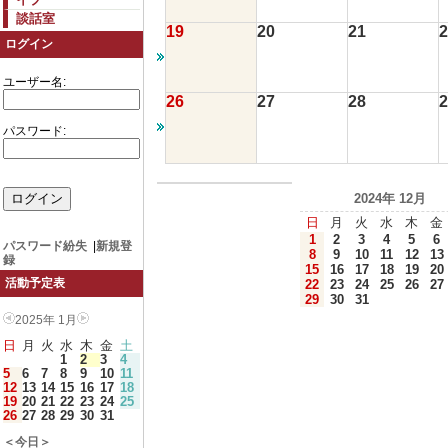
談話室
19
20
21
2
ログイン
ユーザー名:
26
27
28
2
パスワード:
2024年 12月
日
月
火
水
木
金
1
2
3
4
5
6
パスワード紛失
|
新規登
8
9
10
11
12
13
録
15
16
17
18
19
20
活動予定表
22
23
24
25
26
27
29
30
31
2025年 1月
日
月
火
水
木
金
土
1
2
3
4
5
6
7
8
9
10
11
12
13
14
15
16
17
18
19
20
21
22
23
24
25
26
27
28
29
30
31
＜今日＞