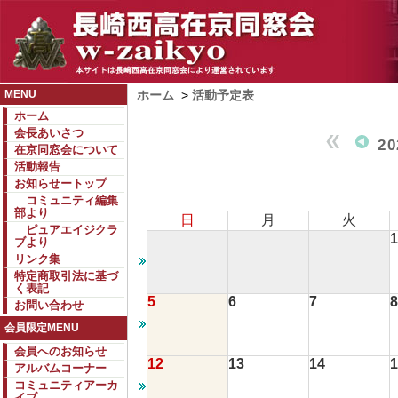
MENU
ホーム
>
活動予定表
ホーム
会長あいさつ
2
在京同窓会について
活動報告
お知らせートップ
コミュニティ編集
部より
日
月
火
ピュアエイジクラ
1
ブより
リンク集
特定商取引法に基づ
く表記
5
6
7
8
お問い合わせ
会員限定MENU
会員へのお知らせ
12
13
14
1
アルバムコーナー
コミュニティアーカ
イブ