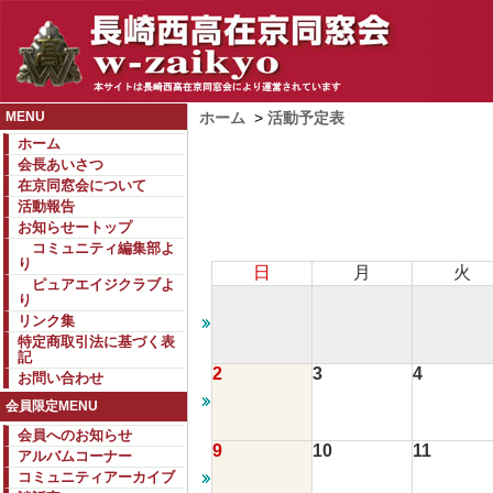
MENU
ホーム
>
活動予定表
ホーム
会長あいさつ
在京同窓会について
活動報告
お知らせートップ
コミュニティ編集部よ
り
日
月
火
ピュアエイジクラブよ
り
リンク集
特定商取引法に基づく表
記
2
3
4
お問い合わせ
会員限定MENU
会員へのお知らせ
9
10
11
アルバムコーナー
コミュニティアーカイブ