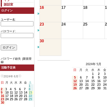
談話室
16
17
18
1
ログイン
ユーザー名:
23
24
25
2
パスワード:
30
パスワード紛失
|
新規登
録
2024年 5月
活動予定表
日
月
火
水
木
金
1
2
3
2024年 6月
5
6
7
8
9
10
12
13
14
15
16
17
日
月
火
水
木
金
土
19
20
21
22
23
24
1
26
27
28
29
30
31
2
3
4
5
6
7
8
9
10
11
12
13
14
15
16
17
18
19
20
21
22
23
24
25
26
27
28
29
30