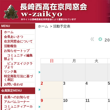
MENU
ホーム
>
活動予定表
ホーム
会長あいさつ
2
在京同窓会について
活動報告
お知らせートップ
コミュニティ編集
部より
日
月
火
ピュアエイジクラ
ブより
リンク集
特定商取引法に基づ
く表記
2
3
4
5
お問い合わせ
会員限定MENU
会員へのお知らせ
9
10
11
1
アルバムコーナー
コミュニティアーカ
イブ