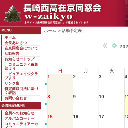
MENU
ホーム
>
活動予定表
ホーム
会長あいさつ
20
在京同窓会について
活動報告
お知らせートップ
コミュニティ編集
部より
日
月
火
ピュアエイジクラ
1
2
3
4
ブより
リンク集
特定商取引法に基づ
く表記
8
9
10
1
お問い合わせ
会員限定MENU
会員へのお知らせ
15
16
17
1
アルバムコーナー
コミュニティアーカ
イブ