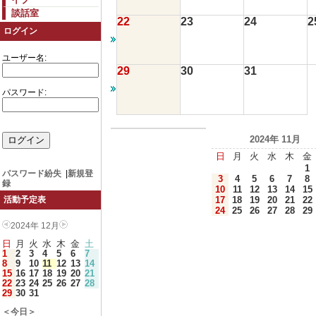
談話室
22
23
24
2
ログイン
ユーザー名:
29
30
31
パスワード:
2024年 11月
日
月
火
水
木
金
1
パスワード紛失
|
新規登
3
4
5
6
7
8
録
10
11
12
13
14
15
17
18
19
20
21
22
活動予定表
24
25
26
27
28
29
2024年 12月
日
月
火
水
木
金
土
1
2
3
4
5
6
7
8
9
10
11
12
13
14
15
16
17
18
19
20
21
22
23
24
25
26
27
28
29
30
31
＜今日＞