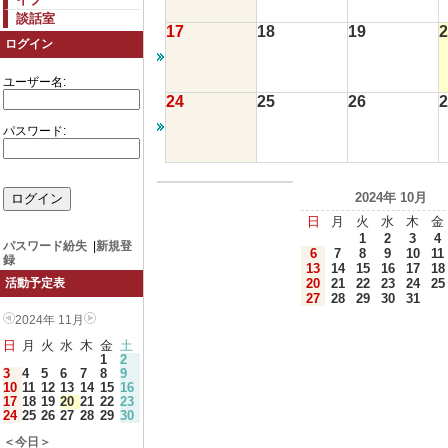
談話室
17
18
19
2
ログイン
ユーザー名:
24
25
26
2
パスワード:
2024年 10月
日
月
火
水
木
金
1
2
3
4
パスワード紛失
|
新規登
6
7
8
9
10
11
録
13
14
15
16
17
18
20
21
22
23
24
25
活動予定表
27
28
29
30
31
2024年 11月
日
月
火
水
木
金
土
1
2
3
4
5
6
7
8
9
10
11
12
13
14
15
16
17
18
19
20
21
22
23
24
25
26
27
28
29
30
＜今日＞