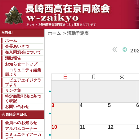
MENU
ホーム
>
活動予定表
ホーム
会長あいさつ
20
在京同窓会について
活動報告
お知らせートップ
コミュニティ編集
部より
日
月
火
ピュアエイジクラ
ブより
リンク集
特定商取引法に基づ
く表記
3
4
5
6
お問い合わせ
会員限定MENU
会員へのお知らせ
10
11
12
1
アルバムコーナー
コミュニティアーカ
イブ