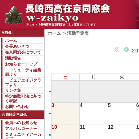
MENU
ホーム
>
活動予定表
ホーム
会長あいさつ
2
在京同窓会について
活動報告
お知らせートップ
コミュニティ編集
部より
日
月
火
ピュアエイジクラ
ブより
リンク集
特定商取引法に基づ
く表記
3
4
5
6
お問い合わせ
会員限定MENU
会員へのお知らせ
10
11
12
1
アルバムコーナー
コミュニティアーカ
イブ