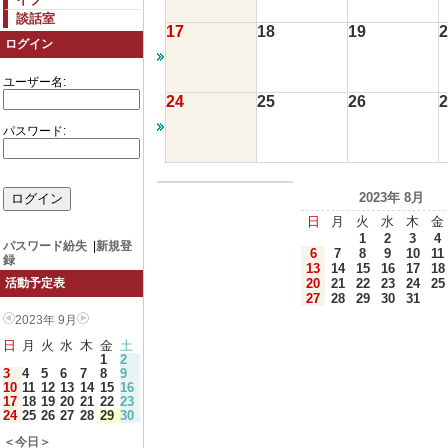
談話室
17
18
19
2
ログイン
ユーザー名:
24
25
26
2
パスワード:
2023年 8月
日
月
火
水
木
金
1
2
3
4
パスワード紛失
|
新規登
6
7
8
9
10
11
録
13
14
15
16
17
18
20
21
22
23
24
25
活動予定表
27
28
29
30
31
2023年 9月
日
月
火
水
木
金
土
1
2
3
4
5
6
7
8
9
10
11
12
13
14
15
16
17
18
19
20
21
22
23
24
25
26
27
28
29
30
＜今日＞