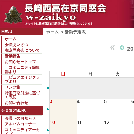
MENU
ホーム
>
活動予定表
ホーム
会長あいさつ
2
在京同窓会について
活動報告
お知らせートップ
コミュニティ編集
部より
日
月
火
ピュアエイジクラ
ブより
リンク集
特定商取引法に基づ
く表記
3
4
5
6
お問い合わせ
会員限定MENU
会員へのお知らせ
10
11
12
1
アルバムコーナー
コミュニティアーカ
イブ