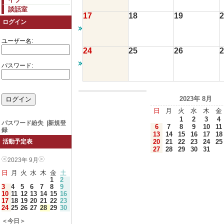
談話室
17
18
19
2
ログイン
ユーザー名:
24
25
26
2
パスワード:
2023年 8月
日
月
火
水
木
金
1
2
3
4
パスワード紛失
|
新規登
6
7
8
9
10
11
録
13
14
15
16
17
18
20
21
22
23
24
25
活動予定表
27
28
29
30
31
2023年 9月
日
月
火
水
木
金
土
1
2
3
4
5
6
7
8
9
10
11
12
13
14
15
16
17
18
19
20
21
22
23
24
25
26
27
28
29
30
＜今日＞