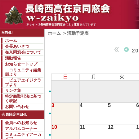
MENU
ホーム
>
活動予定表
ホーム
会長あいさつ
2
在京同窓会について
活動報告
お知らせートップ
コミュニティ編集
部より
日
月
火
ピュアエイジクラ
ブより
リンク集
特定商取引法に基づ
く表記
3
4
5
6
お問い合わせ
会員限定MENU
会員へのお知らせ
10
11
12
1
アルバムコーナー
コミュニティアーカ
イブ