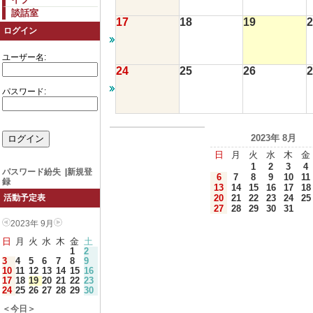
談話室
17
18
19
2
ログイン
ユーザー名:
24
25
26
2
パスワード:
2023年 8月
日
月
火
水
木
金
1
2
3
4
パスワード紛失
|
新規登
6
7
8
9
10
11
録
13
14
15
16
17
18
20
21
22
23
24
25
活動予定表
27
28
29
30
31
2023年 9月
日
月
火
水
木
金
土
1
2
3
4
5
6
7
8
9
10
11
12
13
14
15
16
17
18
19
20
21
22
23
24
25
26
27
28
29
30
＜今日＞