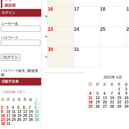
談話室
16
17
18
1
ログイン
ユーザー名:
23
24
25
2
パスワード:
30
31
パスワード紛失
|
新規登
録
2023年 6月
活動予定表
日
月
火
水
木
金
1
2
2023年 7月
4
5
6
7
8
9
11
12
13
14
15
16
日
月
火
水
木
金
土
18
19
20
21
22
23
1
25
26
27
28
29
30
2
3
4
5
6
7
8
9
10
11
12
13
14
15
16
17
18
19
20
21
22
23
24
25
26
27
28
29
30
31