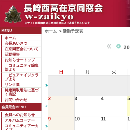
MENU
ホーム
>
活動予定表
ホーム
会長あいさつ
2
在京同窓会について
活動報告
お知らせートップ
コミュニティ編集
部より
日
月
火
ピュアエイジクラ
ブより
リンク集
特定商取引法に基づ
く表記
2
3
4
5
お問い合わせ
会員限定MENU
会員へのお知らせ
9
10
11
1
アルバムコーナー
コミュニティアーカ
イブ