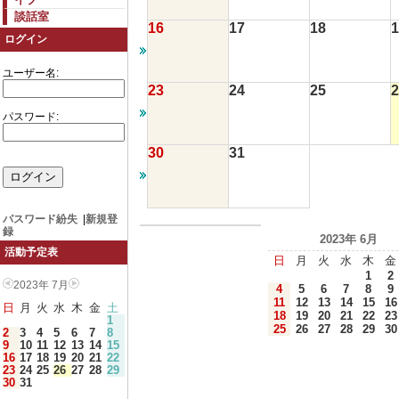
談話室
16
17
18
1
ログイン
ユーザー名:
23
24
25
2
パスワード:
30
31
パスワード紛失
|
新規登
録
2023年 6月
活動予定表
日
月
火
水
木
金
1
2
2023年 7月
4
5
6
7
8
9
11
12
13
14
15
16
日
月
火
水
木
金
土
18
19
20
21
22
23
1
25
26
27
28
29
30
2
3
4
5
6
7
8
9
10
11
12
13
14
15
16
17
18
19
20
21
22
23
24
25
26
27
28
29
30
31