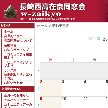
MENU
ホーム
>
活動予定表
ホーム
会長あいさつ
2
在京同窓会について
活動報告
お知らせートップ
コミュニティ編集
部より
日
月
火
ピュアエイジクラ
ブより
リンク集
特定商取引法に基づ
く表記
2
3
4
5
お問い合わせ
会員限定MENU
会員へのお知らせ
9
10
11
1
アルバムコーナー
コミュニティアーカ
イブ