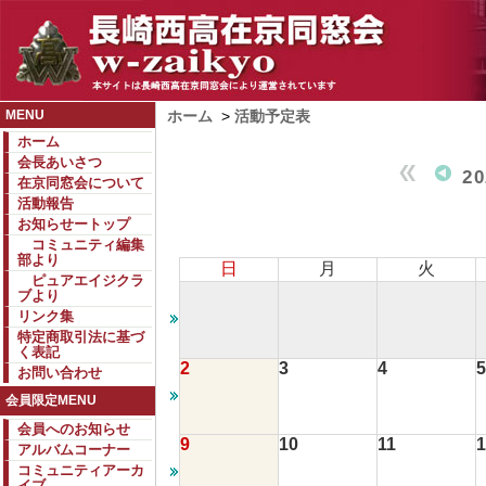
MENU
ホーム
>
活動予定表
ホーム
会長あいさつ
2
在京同窓会について
活動報告
お知らせートップ
コミュニティ編集
部より
日
月
火
ピュアエイジクラ
ブより
リンク集
特定商取引法に基づ
く表記
2
3
4
5
お問い合わせ
会員限定MENU
会員へのお知らせ
9
10
11
1
アルバムコーナー
コミュニティアーカ
イブ