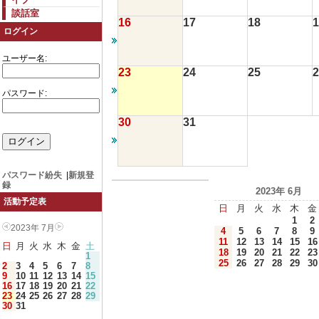
談話室
16
17
18
1
ログイン
ユーザー名:
23
24
25
2
パスワード:
30
31
パスワード紛失
|
新規登
録
2023年 6月
活動予定表
日
月
火
水
木
金
1
2
2023年 7月
4
5
6
7
8
9
11
12
13
14
15
16
日
月
火
水
木
金
土
18
19
20
21
22
23
1
25
26
27
28
29
30
2
3
4
5
6
7
8
9
10
11
12
13
14
15
16
17
18
19
20
21
22
23
24
25
26
27
28
29
30
31