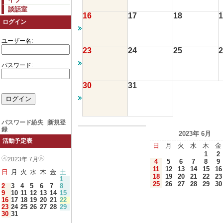
談話室
16
17
18
1
ログイン
ユーザー名:
23
24
25
2
パスワード:
30
31
パスワード紛失
|
新規登
録
2023年 6月
活動予定表
日
月
火
水
木
金
1
2
2023年 7月
4
5
6
7
8
9
11
12
13
14
15
16
日
月
火
水
木
金
土
18
19
20
21
22
23
1
25
26
27
28
29
30
2
3
4
5
6
7
8
9
10
11
12
13
14
15
16
17
18
19
20
21
22
23
24
25
26
27
28
29
30
31