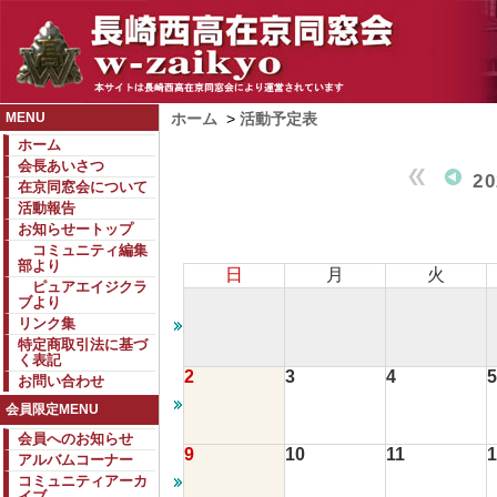
MENU
ホーム
>
活動予定表
ホーム
会長あいさつ
2
在京同窓会について
活動報告
お知らせートップ
コミュニティ編集
部より
日
月
火
ピュアエイジクラ
ブより
リンク集
特定商取引法に基づ
く表記
2
3
4
5
お問い合わせ
会員限定MENU
会員へのお知らせ
9
10
11
1
アルバムコーナー
コミュニティアーカ
イブ