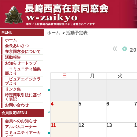
MENU
ホーム
>
活動予定表
ホーム
会長あいさつ
2
在京同窓会について
活動報告
お知らせートップ
コミュニティ編集
部より
日
月
火
ピュアエイジクラ
ブより
リンク集
特定商取引法に基づ
く表記
4
5
6
7
お問い合わせ
会員限定MENU
会員へのお知らせ
11
12
13
1
アルバムコーナー
コミュニティアーカ
イブ