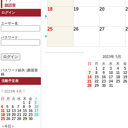
談話室
18
19
20
2
ログイン
ユーザー名:
25
26
27
2
パスワード:
2023年 5月
日
月
火
水
木
金
1
2
3
4
5
パスワード紛失
|
新規登
7
8
9
10
11
12
録
14
15
16
17
18
19
活動予定表
21
22
23
24
25
26
28
29
30
31
2023年 6月
日
月
火
水
木
金
土
1
2
3
4
5
6
7
8
9
10
11
12
13
14
15
16
17
18
19
20
21
22
23
24
25
26
27
28
29
30
＜今日＞