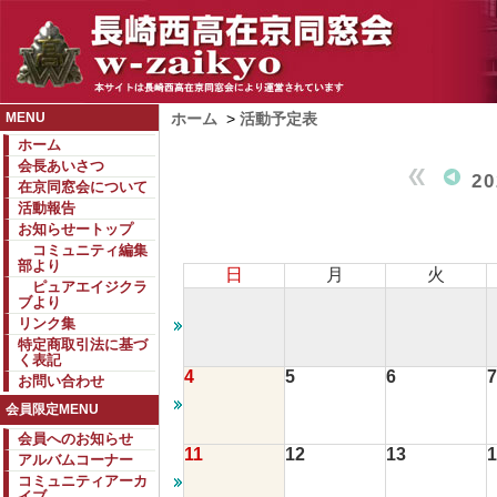
MENU
ホーム
>
活動予定表
ホーム
会長あいさつ
2
在京同窓会について
活動報告
お知らせートップ
コミュニティ編集
部より
日
月
火
ピュアエイジクラ
ブより
リンク集
特定商取引法に基づ
く表記
4
5
6
7
お問い合わせ
会員限定MENU
会員へのお知らせ
11
12
13
1
アルバムコーナー
コミュニティアーカ
イブ