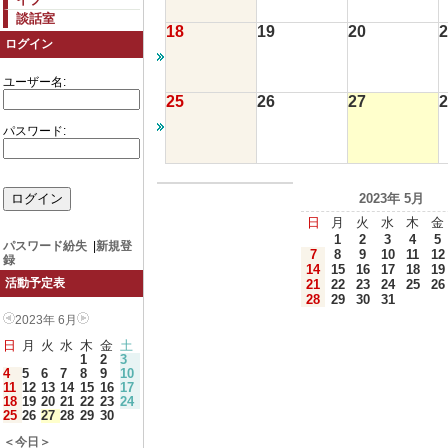
談話室
18
19
20
2
ログイン
ユーザー名:
25
26
27
2
パスワード:
2023年 5月
日
月
火
水
木
金
1
2
3
4
5
パスワード紛失
|
新規登
7
8
9
10
11
12
録
14
15
16
17
18
19
活動予定表
21
22
23
24
25
26
28
29
30
31
2023年 6月
日
月
火
水
木
金
土
1
2
3
4
5
6
7
8
9
10
11
12
13
14
15
16
17
18
19
20
21
22
23
24
25
26
27
28
29
30
＜今日＞