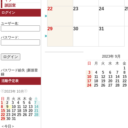
談話室
22
23
24
2
ログイン
ユーザー名:
29
30
31
パスワード:
2023年 9月
日
月
火
水
木
金
1
パスワード紛失
|
新規登
3
4
5
6
7
8
録
10
11
12
13
14
15
17
18
19
20
21
22
活動予定表
24
25
26
27
28
29
2023年 10月
日
月
火
水
木
金
土
1
2
3
4
5
6
7
8
9
10
11
12
13
14
15
16
17
18
19
20
21
22
23
24
25
26
27
28
29
30
31
＜今日＞