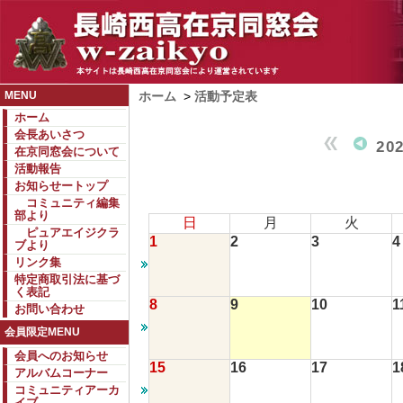
MENU
ホーム
>
活動予定表
ホーム
会長あいさつ
20
在京同窓会について
活動報告
お知らせートップ
コミュニティ編集
部より
日
月
火
ピュアエイジクラ
1
2
3
4
ブより
リンク集
特定商取引法に基づ
く表記
8
9
10
1
お問い合わせ
会員限定MENU
会員へのお知らせ
15
16
17
1
アルバムコーナー
コミュニティアーカ
イブ