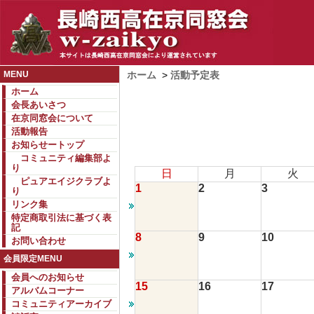
MENU
ホーム
>
活動予定表
ホーム
会長あいさつ
在京同窓会について
活動報告
お知らせートップ
コミュニティ編集部よ
り
日
月
火
ピュアエイジクラブよ
1
2
3
り
リンク集
特定商取引法に基づく表
記
8
9
10
お問い合わせ
会員限定MENU
会員へのお知らせ
15
16
17
アルバムコーナー
コミュニティアーカイブ