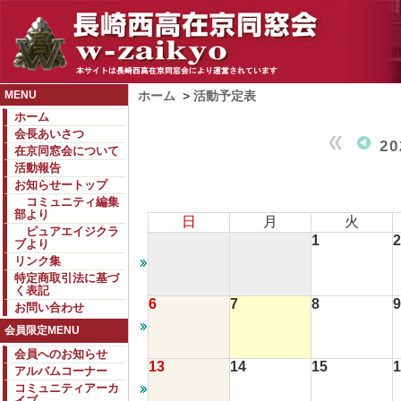
MENU
ホーム
>
活動予定表
ホーム
会長あいさつ
2
在京同窓会について
活動報告
お知らせートップ
コミュニティ編集
部より
日
月
火
ピュアエイジクラ
1
2
ブより
リンク集
特定商取引法に基づ
く表記
6
7
8
9
お問い合わせ
会員限定MENU
会員へのお知らせ
13
14
15
1
アルバムコーナー
コミュニティアーカ
イブ