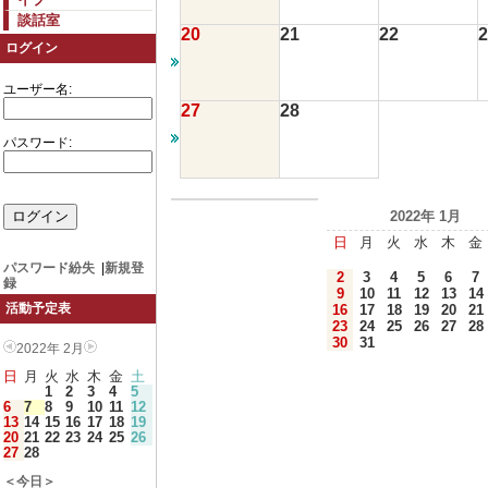
談話室
20
21
22
2
ログイン
ユーザー名:
27
28
パスワード:
2022年 1月
日
月
火
水
木
金
パスワード紛失
|
新規登
2
3
4
5
6
7
録
9
10
11
12
13
14
活動予定表
16
17
18
19
20
21
23
24
25
26
27
28
30
31
2022年 2月
日
月
火
水
木
金
土
1
2
3
4
5
6
7
8
9
10
11
12
13
14
15
16
17
18
19
20
21
22
23
24
25
26
27
28
＜今日＞