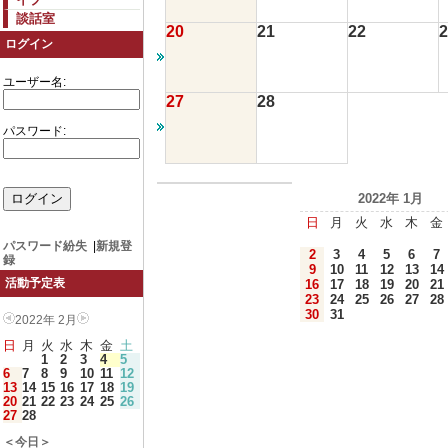
談話室
20
21
22
2
ログイン
ユーザー名:
27
28
パスワード:
2022年 1月
日
月
火
水
木
金
パスワード紛失
|
新規登
2
3
4
5
6
7
録
9
10
11
12
13
14
活動予定表
16
17
18
19
20
21
23
24
25
26
27
28
30
31
2022年 2月
日
月
火
水
木
金
土
1
2
3
4
5
6
7
8
9
10
11
12
13
14
15
16
17
18
19
20
21
22
23
24
25
26
27
28
＜今日＞