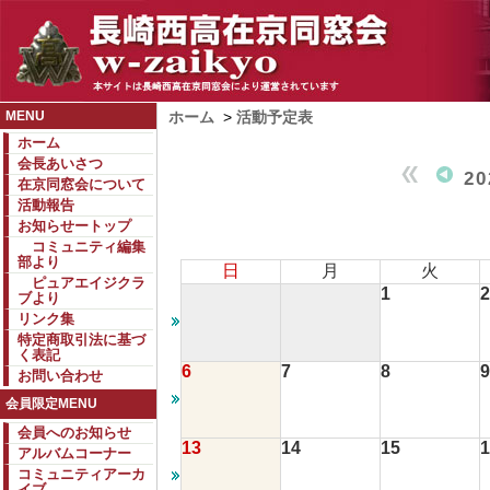
MENU
ホーム
>
活動予定表
ホーム
会長あいさつ
2
在京同窓会について
活動報告
お知らせートップ
コミュニティ編集
部より
日
月
火
ピュアエイジクラ
1
2
ブより
リンク集
特定商取引法に基づ
く表記
6
7
8
9
お問い合わせ
会員限定MENU
会員へのお知らせ
13
14
15
1
アルバムコーナー
コミュニティアーカ
イブ