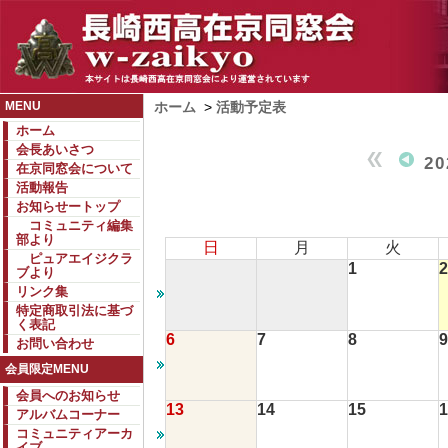
MENU
ホーム
>
活動予定表
ホーム
会長あいさつ
2
在京同窓会について
活動報告
お知らせートップ
コミュニティ編集
部より
日
月
火
ピュアエイジクラ
1
2
ブより
リンク集
特定商取引法に基づ
く表記
6
7
8
9
お問い合わせ
会員限定MENU
会員へのお知らせ
13
14
15
1
アルバムコーナー
コミュニティアーカ
イブ