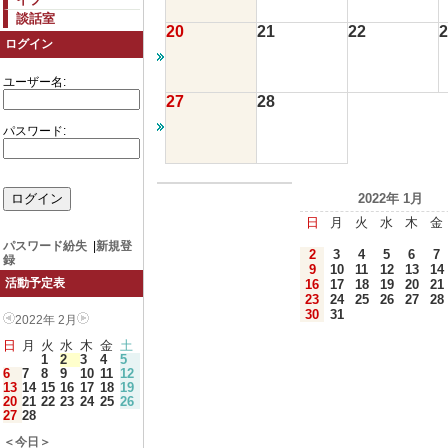
談話室
20
21
22
2
ログイン
ユーザー名:
27
28
パスワード:
2022年 1月
日
月
火
水
木
金
パスワード紛失
|
新規登
2
3
4
5
6
7
録
9
10
11
12
13
14
活動予定表
16
17
18
19
20
21
23
24
25
26
27
28
30
31
2022年 2月
日
月
火
水
木
金
土
1
2
3
4
5
6
7
8
9
10
11
12
13
14
15
16
17
18
19
20
21
22
23
24
25
26
27
28
＜今日＞