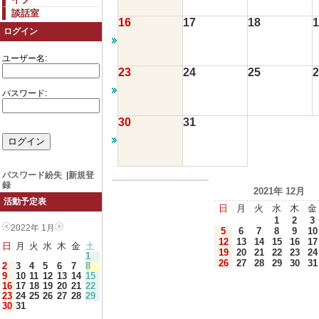
談話室
16
17
18
1
ログイン
ユーザー名:
23
24
25
2
パスワード:
30
31
パスワード紛失
|
新規登
録
2021年 12月
活動予定表
日
月
火
水
木
金
1
2
3
2022年 1月
5
6
7
8
9
10
12
13
14
15
16
17
日
月
火
水
木
金
土
19
20
21
22
23
24
1
26
27
28
29
30
31
2
3
4
5
6
7
8
9
10
11
12
13
14
15
16
17
18
19
20
21
22
23
24
25
26
27
28
29
30
31