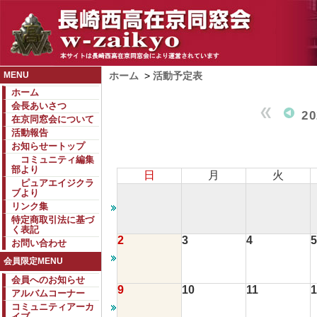
MENU
ホーム
>
活動予定表
ホーム
会長あいさつ
2
在京同窓会について
活動報告
お知らせートップ
コミュニティ編集
部より
日
月
火
ピュアエイジクラ
ブより
リンク集
特定商取引法に基づ
く表記
2
3
4
5
お問い合わせ
会員限定MENU
会員へのお知らせ
9
10
11
1
アルバムコーナー
コミュニティアーカ
イブ