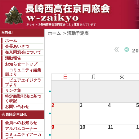
MENU
ホーム
>
活動予定表
ホーム
会長あいさつ
2
在京同窓会について
活動報告
お知らせートップ
コミュニティ編集
部より
日
月
火
ピュアエイジクラ
ブより
リンク集
特定商取引法に基づ
く表記
2
3
4
5
お問い合わせ
会員限定MENU
会員へのお知らせ
9
10
11
1
アルバムコーナー
コミュニティアーカ
イブ