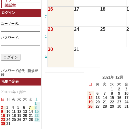
談話室
16
17
18
1
ログイン
ユーザー名:
23
24
25
2
パスワード:
30
31
パスワード紛失
|
新規登
録
2021年 12月
活動予定表
日
月
火
水
木
金
1
2
3
2022年 1月
5
6
7
8
9
10
12
13
14
15
16
17
日
月
火
水
木
金
土
19
20
21
22
23
24
1
26
27
28
29
30
31
2
3
4
5
6
7
8
9
10
11
12
13
14
15
16
17
18
19
20
21
22
23
24
25
26
27
28
29
30
31