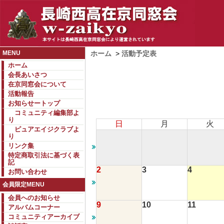
MENU
ホーム
>
活動予定表
ホーム
会長あいさつ
在京同窓会について
活動報告
お知らせートップ
コミュニティ編集部よ
り
日
月
火
ピュアエイジクラブよ
り
リンク集
特定商取引法に基づく表
記
2
3
4
お問い合わせ
会員限定MENU
会員へのお知らせ
9
10
11
アルバムコーナー
コミュニティアーカイブ