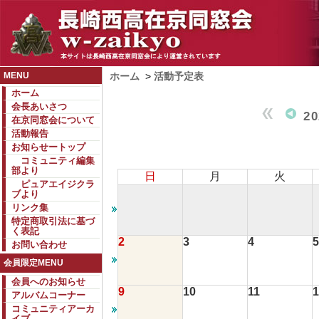
MENU
ホーム
>
活動予定表
ホーム
会長あいさつ
2
在京同窓会について
活動報告
お知らせートップ
コミュニティ編集
部より
日
月
火
ピュアエイジクラ
ブより
リンク集
特定商取引法に基づ
く表記
2
3
4
5
お問い合わせ
会員限定MENU
会員へのお知らせ
9
10
11
1
アルバムコーナー
コミュニティアーカ
イブ