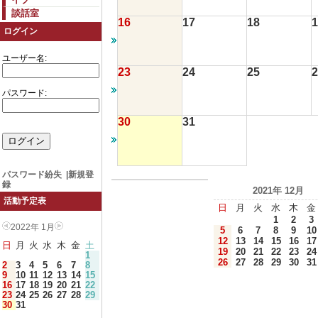
談話室
16
17
18
1
ログイン
ユーザー名:
23
24
25
2
パスワード:
30
31
パスワード紛失
|
新規登
録
2021年 12月
活動予定表
日
月
火
水
木
金
1
2
3
2022年 1月
5
6
7
8
9
10
12
13
14
15
16
17
日
月
火
水
木
金
土
19
20
21
22
23
24
1
26
27
28
29
30
31
2
3
4
5
6
7
8
9
10
11
12
13
14
15
16
17
18
19
20
21
22
23
24
25
26
27
28
29
30
31