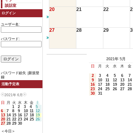
談話室
20
21
22
2
ログイン
ユーザー名:
27
28
29
3
パスワード:
2021年 5月
日
月
火
水
木
金
パスワード紛失
|
新規登
2
3
4
5
6
7
録
9
10
11
12
13
14
活動予定表
16
17
18
19
20
21
23
24
25
26
27
28
30
31
2021年 6月
日
月
火
水
木
金
土
1
2
3
4
5
6
7
8
9
10
11
12
13
14
15
16
17
18
19
20
21
22
23
24
25
26
27
28
29
30
＜今日＞