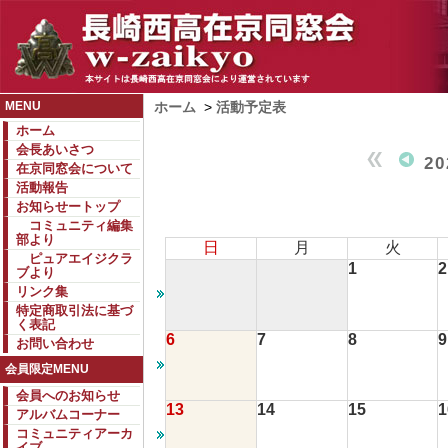
MENU
ホーム
>
活動予定表
ホーム
会長あいさつ
2
在京同窓会について
活動報告
お知らせートップ
コミュニティ編集
部より
日
月
火
ピュアエイジクラ
1
2
ブより
リンク集
特定商取引法に基づ
く表記
6
7
8
9
お問い合わせ
会員限定MENU
会員へのお知らせ
13
14
15
1
アルバムコーナー
コミュニティアーカ
イブ