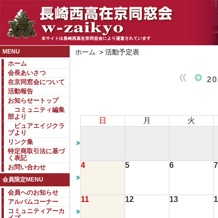
MENU
ホーム
>
活動予定表
ホーム
会長あいさつ
2
在京同窓会について
活動報告
お知らせートップ
コミュニティ編集
部より
日
月
火
ピュアエイジクラ
ブより
リンク集
特定商取引法に基づ
く表記
4
5
6
7
お問い合わせ
会員限定MENU
会員へのお知らせ
11
12
13
1
アルバムコーナー
コミュニティアーカ
イブ