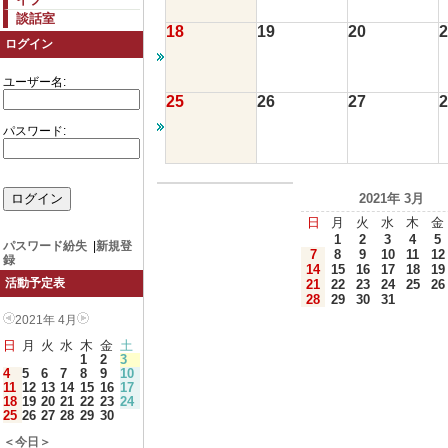
談話室
18
19
20
2
ログイン
ユーザー名:
25
26
27
2
パスワード:
2021年 3月
日
月
火
水
木
金
1
2
3
4
5
パスワード紛失
|
新規登
7
8
9
10
11
12
録
14
15
16
17
18
19
活動予定表
21
22
23
24
25
26
28
29
30
31
2021年 4月
日
月
火
水
木
金
土
1
2
3
4
5
6
7
8
9
10
11
12
13
14
15
16
17
18
19
20
21
22
23
24
25
26
27
28
29
30
＜今日＞