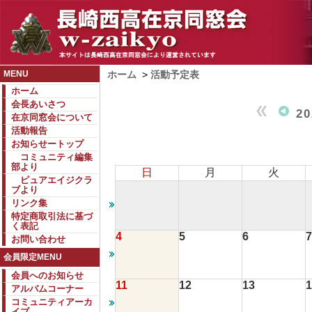
MENU
ホーム
>
活動予定表
ホーム
会長あいさつ
2
在京同窓会について
活動報告
お知らせートップ
コミュニティ編集
部より
日
月
火
ピュアエイジクラ
ブより
リンク集
特定商取引法に基づ
く表記
4
5
6
7
お問い合わせ
会員限定MENU
会員へのお知らせ
11
12
13
1
アルバムコーナー
コミュニティアーカ
イブ