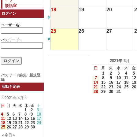
談話室
18
19
20
2
ログイン
ユーザー名:
25
26
27
2
パスワード:
2021年 3月
日
月
火
水
木
金
1
2
3
4
5
パスワード紛失
|
新規登
7
8
9
10
11
12
録
14
15
16
17
18
19
活動予定表
21
22
23
24
25
26
28
29
30
31
2021年 4月
日
月
火
水
木
金
土
1
2
3
4
5
6
7
8
9
10
11
12
13
14
15
16
17
18
19
20
21
22
23
24
25
26
27
28
29
30
＜今日＞