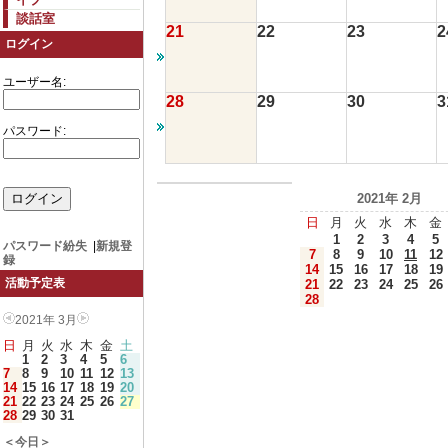
談話室
21
22
23
2
ログイン
ユーザー名:
28
29
30
3
パスワード:
2021年 2月
日
月
火
水
木
金
1
2
3
4
5
パスワード紛失
|
新規登
7
8
9
10
11
12
録
14
15
16
17
18
19
活動予定表
21
22
23
24
25
26
28
2021年 3月
日
月
火
水
木
金
土
1
2
3
4
5
6
7
8
9
10
11
12
13
14
15
16
17
18
19
20
21
22
23
24
25
26
27
28
29
30
31
＜今日＞