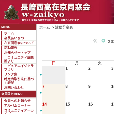
MENU
ホーム
>
活動予定表
ホーム
会長あいさつ
2
在京同窓会について
活動報告
お知らせートップ
コミュニティ編集
部より
日
月
火
ピュアエイジクラ
1
2
3
ブより
リンク集
特定商取引法に基づ
く表記
7
8
9
1
お問い合わせ
会員限定MENU
会員へのお知らせ
14
15
16
1
アルバムコーナー
コミュニティアーカ
イブ