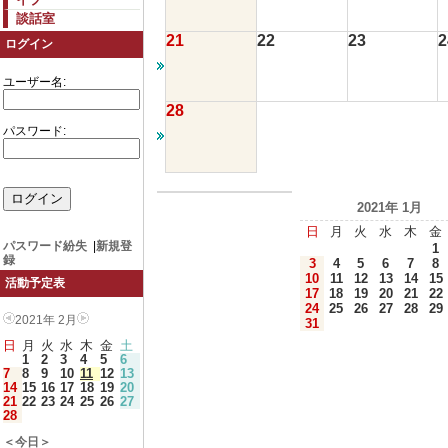
談話室
21
22
23
2
ログイン
ユーザー名:
28
パスワード:
2021年 1月
日
月
火
水
木
金
パスワード紛失
|
新規登
1
録
3
4
5
6
7
8
10
11
12
13
14
15
活動予定表
17
18
19
20
21
22
24
25
26
27
28
29
2021年 2月
31
日
月
火
水
木
金
土
1
2
3
4
5
6
7
8
9
10
11
12
13
14
15
16
17
18
19
20
21
22
23
24
25
26
27
28
＜今日＞