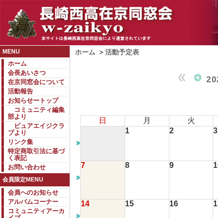
MENU
ホーム
>
活動予定表
ホーム
会長あいさつ
2
在京同窓会について
活動報告
お知らせートップ
コミュニティ編集
部より
日
月
火
ピュアエイジクラ
1
2
3
ブより
リンク集
特定商取引法に基づ
く表記
7
8
9
1
お問い合わせ
会員限定MENU
会員へのお知らせ
アルバムコーナー
14
15
16
1
コミュニティアーカ
イブ